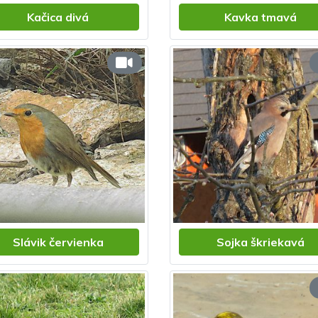
Kačica divá
Kavka tmavá
Slávik červienka
Sojka škriekavá