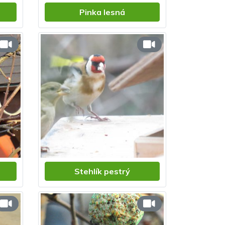
Pinka lesná
Stehlík pestrý