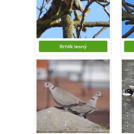
Brhlík lesný