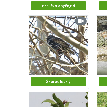
Hrdlička obyčajná
Škorec lesklý