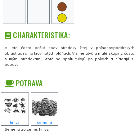
CHARAKTERISTIKA:
V lete často počuť spev strnádky žltej v poľnohospodárskych
oblastiach a na krovinatých pláňach. V zime utvára malé skupiny, často
s inými strnádkami, ktoré sa spolu túlajú po poliach a hľadajú si
potravu.
POTRAVA
hmyz
semená
Semená zo zeme, hmyz.