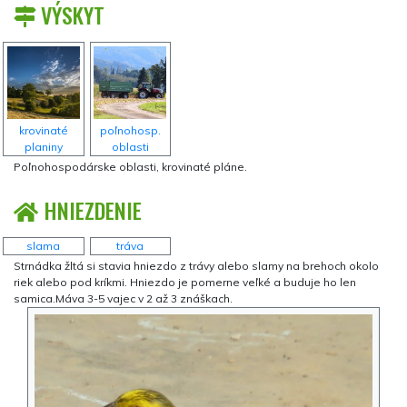
VÝSKYT
krovinaté
poľnohosp.
planiny
oblasti
Poľnohospodárske oblasti, krovinaté pláne.
HNIEZDENIE
slama
tráva
Strnádka žltá si stavia hniezdo z trávy alebo slamy na brehoch okolo
riek alebo pod kríkmi. Hniezdo je pomerne veľké a buduje ho len
samica.Máva 3-5 vajec v 2 až 3 znáškach.