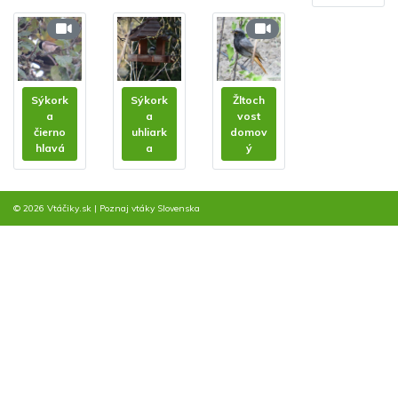
Sýkork
Sýkork
Žltoch
a
a
vost
čierno
uhliark
domov
hlavá
a
ý
© 2026 Vtáčiky.sk
|
Poznaj vtáky Slovenska