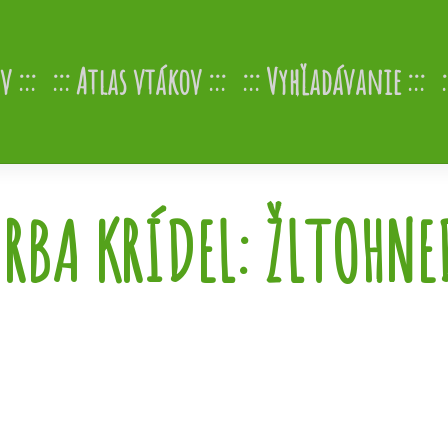
v
Atlas vtákov
Vyhľadávanie
ARBA KRÍDEL:
ŽLTOHNE