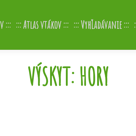
v
Atlas vtákov
Vyhľadávanie
VÝSKYT:
HORY