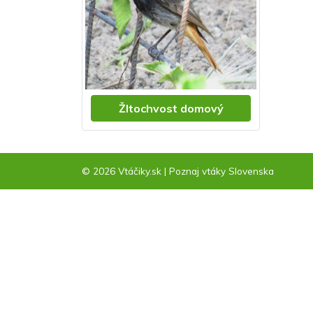
Žltochvost domový
© 2026 Vtáčiky.sk
|
Poznaj vtáky Slovenska