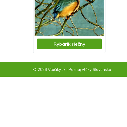
Rybárik riečny
© 2026 Vtáčiky.sk
|
Poznaj vtáky Slovenska