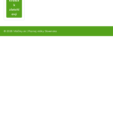
Králiče
k
zlatohl
avý
© 2026 Vtáčiky.sk
|
Poznaj vtáky Slovenska