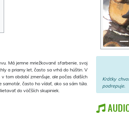
vu. Má jemne mriežkované sfarbenie, svoj
hly a priamy let, často sa vrhá do húštin. V
a v tom období zmenšuje, ale počas ďalších
Krátky chvos
e samotár, často ho vídať, ako sa sám túla.
podrepuje.
ietavať do väčších skupiniek.
AUDI