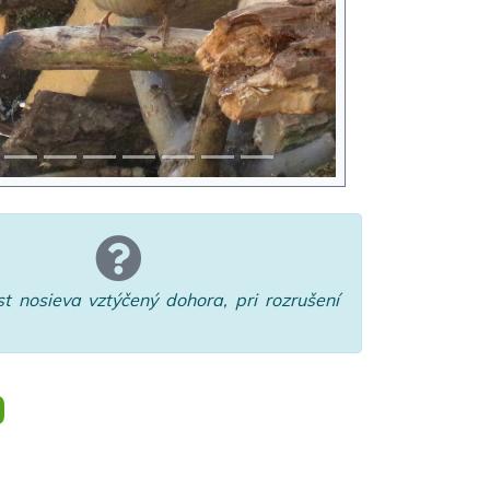
t nosieva vztýčený dohora, pri rozrušení
O