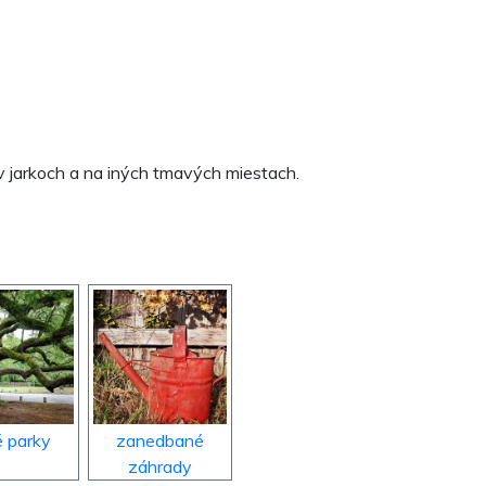
v jarkoch a na iných tmavých miestach.
é parky
zanedbané
záhrady