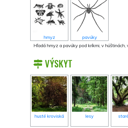
hmyz
pavúky
Hľadá hmyz a pavúky pod kríkmi, v húštinách, 
VÝSKYT
husté kroviská
lesy
star