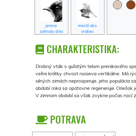
jemne
menší ako
zahnuty dolu
vrabec
CHARAKTERISTIKA:
Drobný vták s guľatým telom prenikavého spe
veľmi krátky chvost nosieva vertikálne. Má rýc
silných zimách neprosperuje, jeho populácia s
období roka sa opätovne regeneruje. Oriešok j
V zimnom období sa však zvykne počas nocí zl
POTRAVA