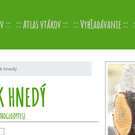
v
Atlas vtákov
Vyhľadávanie
ok hnedý
K HNEDÝ
TROGLODYTES)
Previous